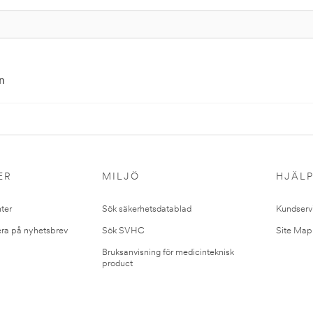
n
ER
MILJÖ
HJÄL
ter
Sök säkerhetsdatablad
Kundserv
ra på nyhetsbrev
Sök SVHC
Site Map
Bruksanvisning för medicinteknisk
product