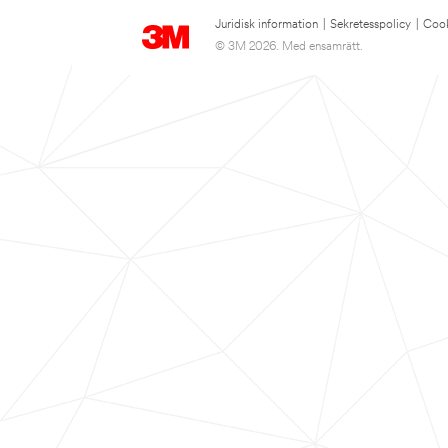
Juridisk information
|
Sekretesspolicy
|
Cook
© 3M 2026. Med ensamrätt.