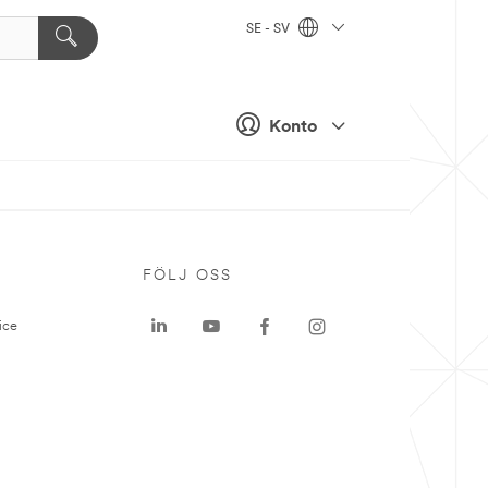
SE - SV
Konto
P
FÖLJ OSS
ice