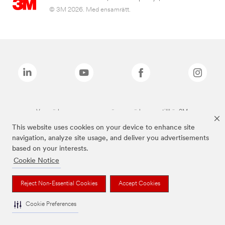
© 3M 2026. Med ensamrätt.
Varumärken som anges ovan är varumärken som tillhör 3M.
This website uses cookies on your device to enhance site
navigation, analyze site usage, and deliver you advertisements
based on your interests.
Cookie Notice
Reject Non-Essential Cookies
Accept Cookies
Cookie Preferences