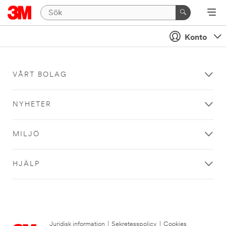
Konto
VÅRT BOLAG
NYHETER
MILJÖ
HJÄLP
Juridisk information
|
Sekretesspolicy
|
Cookies