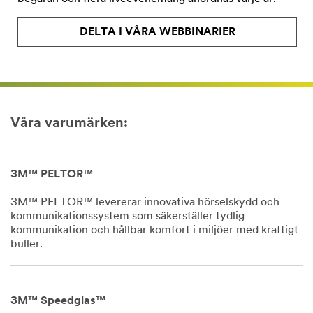
DELTA I VÅRA WEBBINARIER
Våra varumärken:
3M™ PELTOR™
3M™ PELTOR™ levererar innovativa hörselskydd och
kommunikationssystem som säkerställer tydlig
kommunikation och hållbar komfort i miljöer med kraftigt
buller.
Dec
1,
1901
3M™ Speedglas™