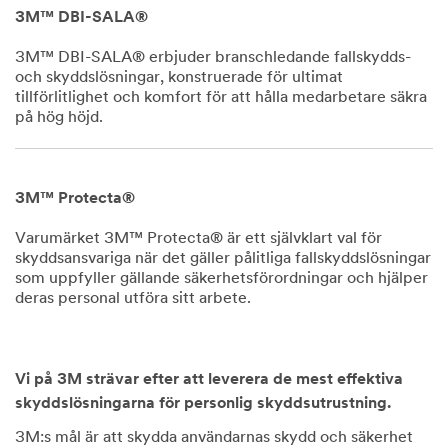
3M™ DBI-SALA®
3M™ DBI-SALA® erbjuder branschledande fallskydds-
och skyddslösningar, konstruerade för ultimat
tillförlitlighet och komfort för att hålla medarbetare säkra
på hög höjd.
Dec
1,
1901
3M™ Protecta®
Varumärket 3M™ Protecta® är ett självklart val för
skyddsansvariga när det gäller pålitliga fallskyddslösningar
som uppfyller gällande säkerhetsförordningar och hjälper
deras personal utföra sitt arbete.
Dec
1,
1901
Vi på 3M strävar efter att leverera de mest effektiva
skyddslösningarna för personlig skyddsutrustning.
3M:s mål är att skydda användarnas skydd och säkerhet