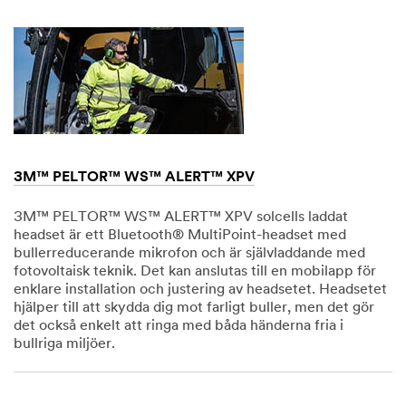
1901
3M™ PELTOR™ WS™ ALERT™ XPV
3M™ PELTOR™ WS™ ALERT™ XPV solcells laddat
headset är ett Bluetooth® MultiPoint-headset med
bullerreducerande mikrofon och är självladdande med
fotovoltaisk teknik. Det kan anslutas till en mobilapp för
enklare installation och justering av headsetet. Headsetet
hjälper till att skydda dig mot farligt buller, men det gör
det också enkelt att ringa med båda händerna fria i
bullriga miljöer.
Dec
1,
1901