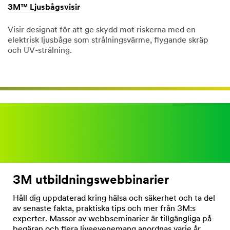
3M™ Ljusbågsvisir
Visir designat för att ge skydd mot riskerna med en
elektrisk ljusbåge som strålningsvärme, flygande skräp
och UV-strålning.
Dec
1,
1901
3M utbildningswebbinarier
Håll dig uppdaterad kring hälsa och säkerhet och ta del
av senaste fakta, praktiska tips och mer från 3M:s
experter. Massor av webbseminarier är tillgängliga på
begäran och flera liveevenemang anordnas varje år.