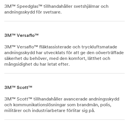
3M™ Speedglas™ tillhandahåller svetshjälmar och
andningsskydd för svetsare.
Dec
1,
1901
3M™ Versaflo™
3M™ Versaflo™ fläktassisterade och tryckluftsmatade
andningsskydd har utvecklats för att ge den oöverträffade
säkerhet du behöver, med den komfort, lätthet och
mångsidighet du har letat efter.
Dec
1,
1901
3M™ Scott™
3M™ Scott™ tillhandahåller avancerade andningsskydd
och kommunikationslösningar som brandmän, polis,
militärer och industriarbetare förlitar sig på.
Dec
1,
1901