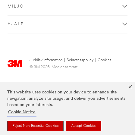
MILJÖ
HJÄLP
Juridisk information
|
Sekretesspolicy
|
Cookies
© 3M 2026. Med ensamrätt.
This website uses cookies on your device to enhance site
navigation, analyze site usage, and deliver you advertisements
based on your interests.
Cookie Notice
Reject Non-Essential Cookies
Accept Cookies
Varumärken som anges ovan är varumärken som tillhör 3M.