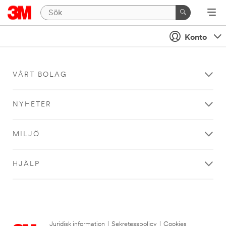
Konto
VÅRT BOLAG
NYHETER
MILJÖ
HJÄLP
Juridisk information
|
Sekretesspolicy
|
Cookies