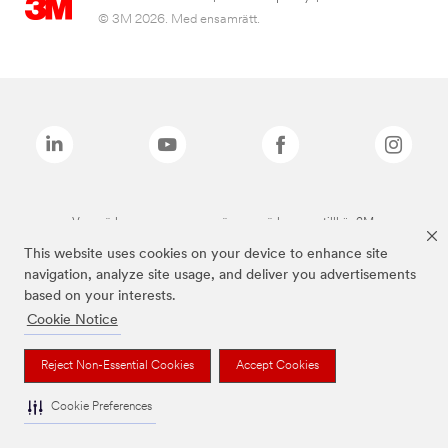
© 3M 2026. Med ensamrätt.
Varumärken som anges ovan är varumärken som tillhör 3M.
This website uses cookies on your device to enhance site
navigation, analyze site usage, and deliver you advertisements
based on your interests.
Cookie Notice
Reject Non-Essential Cookies
Accept Cookies
Cookie Preferences