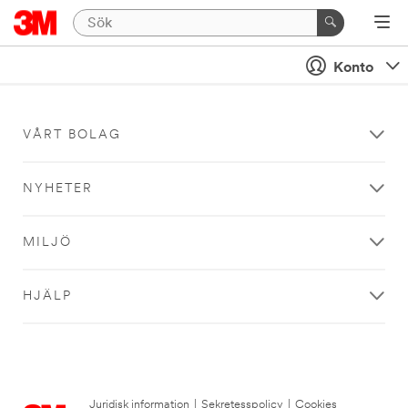
Konto
VÅRT BOLAG
NYHETER
MILJÖ
HJÄLP
Juridisk information
|
Sekretesspolicy
|
Cookies