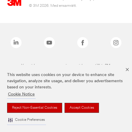
© 3M 2026. Med ensamrätt.
Varumärken som anges ovan är varumärken som tillhör 3M.
This website uses cookies on your device to enhance site
navigation, analyze site usage, and deliver you advertisements
based on your interests.
Cookie Notice
Reject Non-Essential Cookies
Accept Cookies
Cookie Preferences