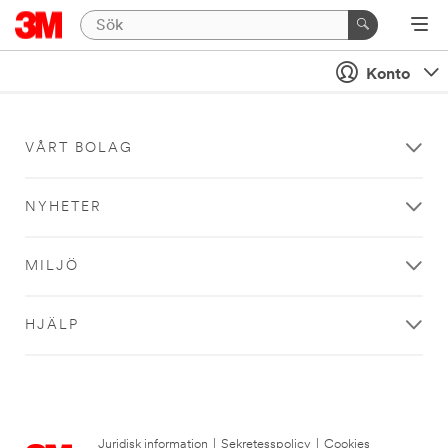
Konto
VÅRT BOLAG
NYHETER
MILJÖ
HJÄLP
Juridisk information
|
Sekretesspolicy
|
Cookies