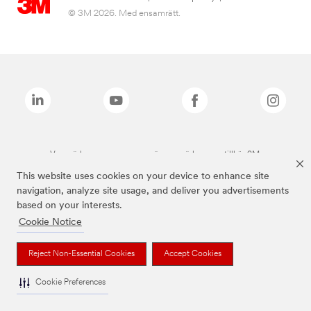
© 3M 2026. Med ensamrätt.
Varumärken som anges ovan är varumärken som tillhör 3M.
This website uses cookies on your device to enhance site
navigation, analyze site usage, and deliver you advertisements
based on your interests.
Cookie Notice
Reject Non-Essential Cookies
Accept Cookies
Cookie Preferences