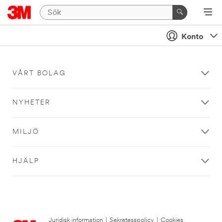
Konto
VÅRT BOLAG
NYHETER
MILJÖ
HJÄLP
Juridisk information
|
Sekretesspolicy
|
Cookies