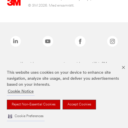
© 3M 2026. Med ensamrätt.
Varumärken som anges ovan är varumärken som tillhör 3M.
This website uses cookies on your device to enhance site
navigation, analyze site usage, and deliver you advertisements
based on your interests.
Cookie Notice
Reject Non-Essential Cookies
Accept Cookies
Cookie Preferences