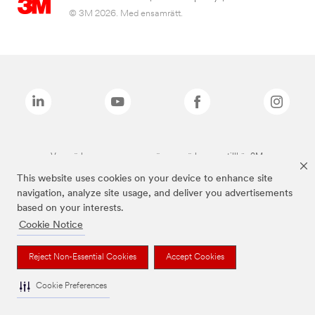
© 3M 2026. Med ensamrätt.
Varumärken som anges ovan är varumärken som tillhör 3M.
This website uses cookies on your device to enhance site
navigation, analyze site usage, and deliver you advertisements
based on your interests.
Cookie Notice
Reject Non-Essential Cookies
Accept Cookies
Cookie Preferences