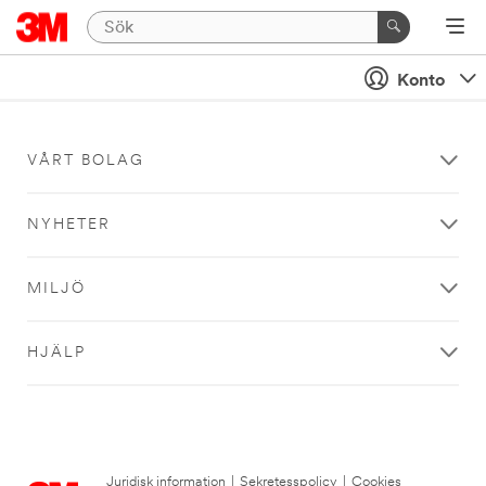
Konto
VÅRT BOLAG
NYHETER
MILJÖ
HJÄLP
Juridisk information
|
Sekretesspolicy
|
Cookies