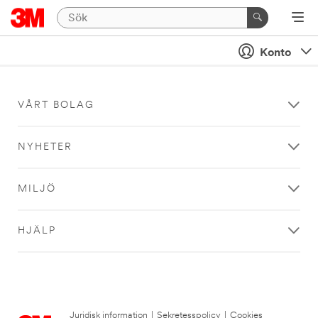
Konto
VÅRT BOLAG
NYHETER
MILJÖ
HJÄLP
Juridisk information
|
Sekretesspolicy
|
Cookies