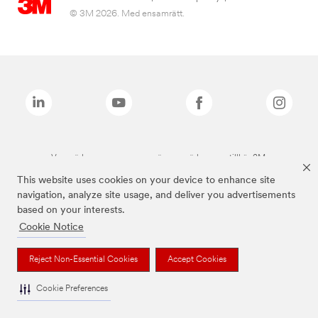
© 3M 2026. Med ensamrätt.
Varumärken som anges ovan är varumärken som tillhör 3M.
This website uses cookies on your device to enhance site
navigation, analyze site usage, and deliver you advertisements
based on your interests.
Cookie Notice
Reject Non-Essential Cookies
Accept Cookies
Cookie Preferences