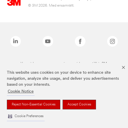
© 3M 2026. Med ensamrätt.
Varumärken som anges ovan är varumärken som tillhör 3M.
This website uses cookies on your device to enhance site
navigation, analyze site usage, and deliver you advertisements
based on your interests.
Cookie Notice
Reject Non-Essential Cookies
Accept Cookies
Cookie Preferences