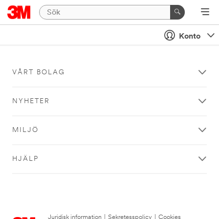
Konto
VÅRT BOLAG
NYHETER
MILJÖ
HJÄLP
Juridisk information
|
Sekretesspolicy
|
Cookies