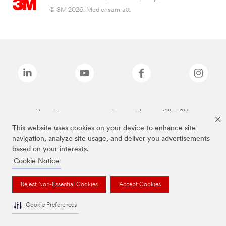
© 3M 2026. Med ensamrätt.
Varumärken som anges ovan är varumärken som tillhör 3M.
This website uses cookies on your device to enhance site
navigation, analyze site usage, and deliver you advertisements
based on your interests.
Cookie Notice
Reject Non-Essential Cookies
Accept Cookies
Cookie Preferences