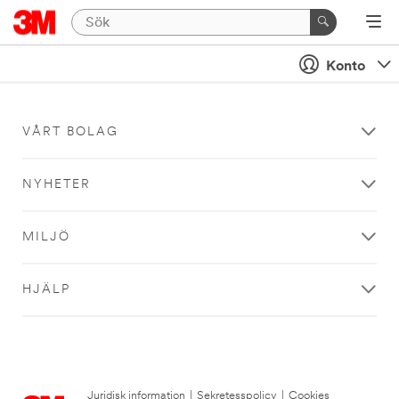
Konto
VÅRT BOLAG
NYHETER
MILJÖ
HJÄLP
Juridisk information
|
Sekretesspolicy
|
Cookies