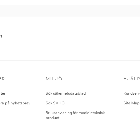
n
ER
MILJÖ
HJÄL
ter
Sök säkerhetsdatablad
Kundserv
ra på nyhetsbrev
Sök SVHC
Site Map
Bruksanvisning för medicinteknisk
product