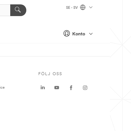
SE - SV
Konto
P
FÖLJ OSS
ice