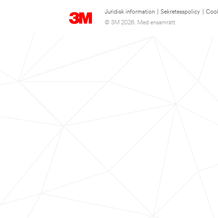
Juridisk information
|
Sekretesspolicy
|
Cook
© 3M 2026. Med ensamrätt.