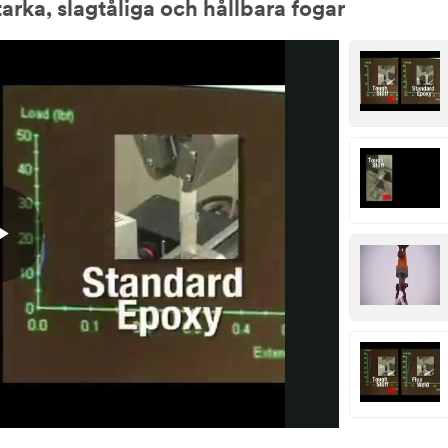
ka, slagtåliga och hållbara fogar
Play
Video