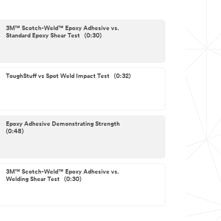
3M™ Scotch-Weld™ Epoxy Adhesive vs.
Standard Epoxy Shear Test (0:30)
ToughStuff vs Spot Weld Impact Test (0:32)
Epoxy Adhesive Demonstrating Strength
(0:48)
3M™ Scotch-Weld™ Epoxy Adhesive vs.
Welding Shear Test (0:30)
3M™ Scotch-Weld™ Toughened Epoxies