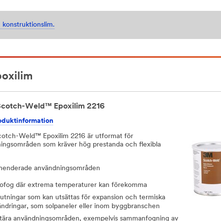
 konstruktionslim.
oxilim
cotch-Weld™ Epoxilim 2216
oduktinformation
tch-Weld™ Epoxilim 2216 är utformat för
ingsområden som kräver hög prestanda och flexibla
enderade användningsområden
ofog där extrema temperaturer kan förekomma
jutningar som kan utsättas för expansion och termiska
ändringar, som solpaneler eller inom byggbranschen
itära användningsområden, exempelvis sammanfogning av