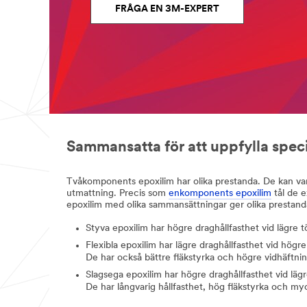
FRÅGA EN 3M-EXPERT
Sammansatta för att uppfylla speci
Tvåkomponents epoxilim har olika prestanda. De kan var
utmattning. Precis som
enkomponents epoxilim
tål de 
epoxilim med olika sammansättningar ger olika prestan
Styva epoxilim har högre draghållfasthet vid lägre tö
Flexibla epoxilim har lägre draghållfasthet vid högr
De har också bättre fläkstyrka och högre vidhäftnin
Slagsega epoxilim har högre draghållfasthet vid läg
De har långvarig hållfasthet, hög fläkstyrka och m