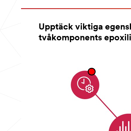
Upptäck viktiga egens
tvåkomponents epoxil