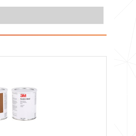
Versus Standard Epoxies Impct (0:16)