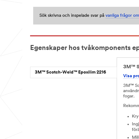
Sök skrivna och inspelade svar på
vanliga frågor om
Egenskaper hos tvåkomponents ep
3M™ S
3M™ Scotch-Weld™ Epoxilim 2216
Visa pr
3M™ Sco
användn
fogar.
Rekomm
Kry
Ing
för
Mil