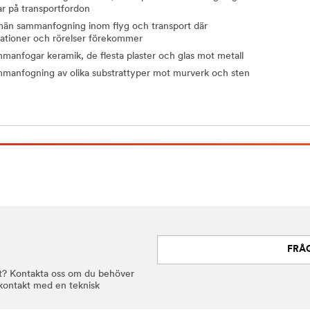
ar på transportfordon
män sammanfogning inom flyg och transport där
rationer och rörelser förekommer
manfogar keramik, de flesta plaster och glas mot metall
manfogning av olika substrattyper mot murverk och sten
FRÅ
jekt? Kontakta oss om du behöver
i kontakt med en teknisk