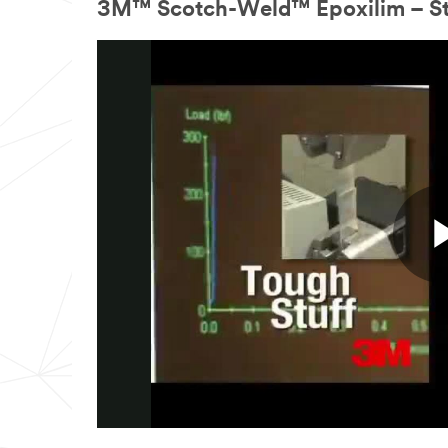
3M™ Scotch-Weld™ Epoxilim – Star