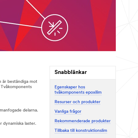
Snabblänkar
m är beständiga mot
r. Tvåkomponents
Egenskaper hos
tvåkomponents epoxilim
Resurser och produkter
sammanfogade delarna.
Vanliga frågor
Rekommenderade produkter
r dynamiska laster.
Tillbaka till konstruktionslim