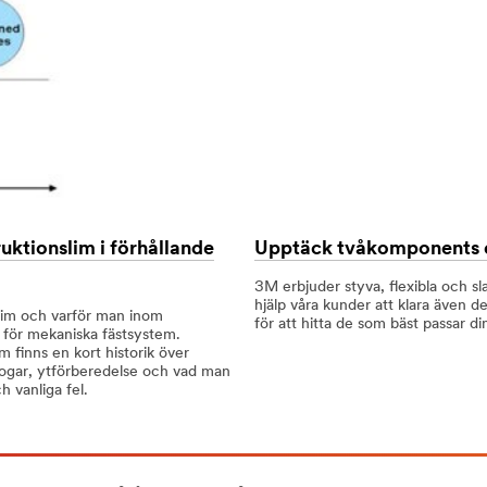
tionslim i förhållande
Upptäck tvåkomponents 
3M erbjuder styva, flexibla och s
hjälp våra kunder att klara även d
 lim och varför man inom
för att hitta de som bäst passar d
 för mekaniska fästsystem.
m finns en kort historik över
v fogar, ytförberedelse och vad man
h vanliga fel.