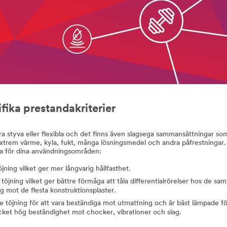
fika prestandakriterier
a styva eller flexibla och det finns även slagsega sammansättningar so
extrem värme, kyla, fukt, många lösningsmedel och andra påfrestninga
da för dina användningsområden:
jning vilket ger mer långvarig hållfasthet.
e töjning vilket ger bättre förmåga att tåla differentialrörelser hos de 
g mot de flesta konstruktionsplaster.
re töjning för att vara beständiga mot utmattning och är bäst lämpade fö
ycket hög beständighet mot chocker, vibrationer och slag.