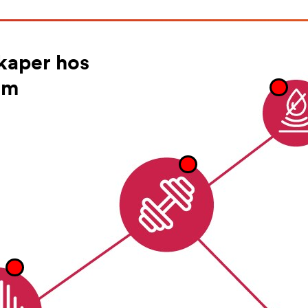
kaper hos
im