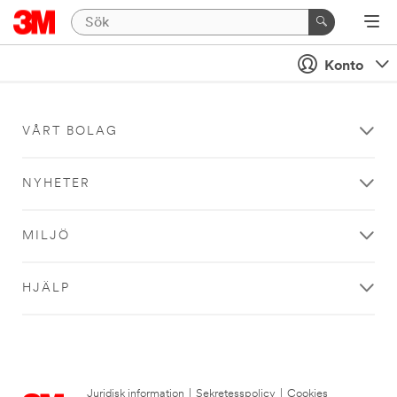
Konto
VÅRT BOLAG
NYHETER
MILJÖ
HJÄLP
Juridisk information
|
Sekretesspolicy
|
Cookies