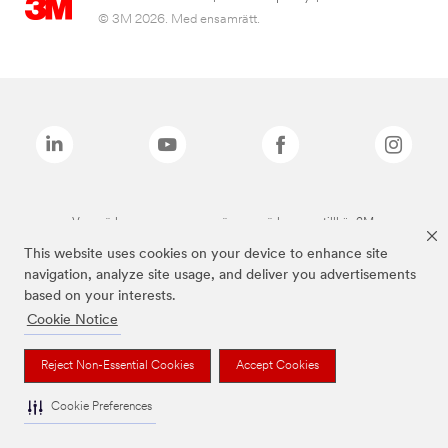
© 3M 2026. Med ensamrätt.
Varumärken som anges ovan är varumärken som tillhör 3M.
This website uses cookies on your device to enhance site
navigation, analyze site usage, and deliver you advertisements
based on your interests.
Cookie Notice
Reject Non-Essential Cookies
Accept Cookies
Cookie Preferences