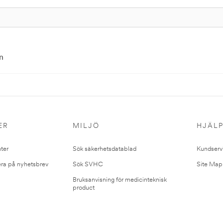
n
ER
MILJÖ
HJÄL
ter
Sök säkerhetsdatablad
Kundserv
ra på nyhetsbrev
Sök SVHC
Site Map
Bruksanvisning för medicinteknisk
product