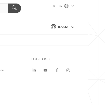
SE - SV
Konto
P
FÖLJ OSS
ice