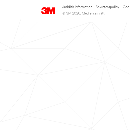
Juridisk information
|
Sekretesspolicy
|
Cook
© 3M 2026. Med ensamrätt.