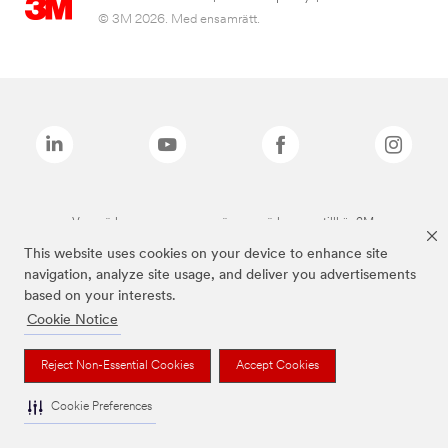
© 3M 2026. Med ensamrätt.
Varumärken som anges ovan är varumärken som tillhör 3M.
This website uses cookies on your device to enhance site
navigation, analyze site usage, and deliver you advertisements
based on your interests.
Cookie Notice
Reject Non-Essential Cookies
Accept Cookies
Cookie Preferences