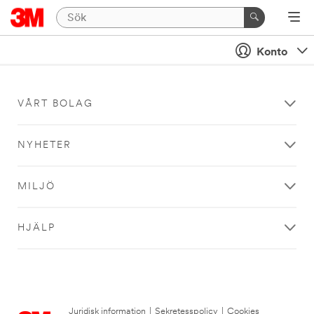
Konto
VÅRT BOLAG
NYHETER
MILJÖ
HJÄLP
Juridisk information
|
Sekretesspolicy
|
Cookies