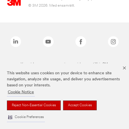
© 3M 2026. Med ensamrätt.
Varumärken som anges ovan är varumärken som tillhör 3M.
This website uses cookies on your device to enhance site
navigation, analyze site usage, and deliver you advertisements
based on your interests.
Cookie Notice
Reject Non-Essential Cookies
Accept Cookies
Cookie Preferences