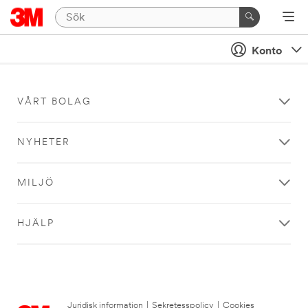
Konto
VÅRT BOLAG
NYHETER
MILJÖ
HJÄLP
Juridisk information
|
Sekretesspolicy
|
Cookies