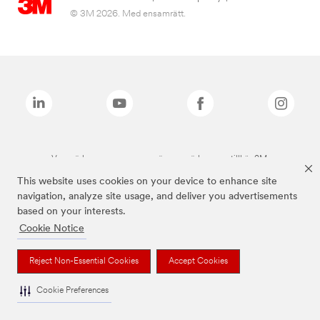
© 3M 2026. Med ensamrätt.
Varumärken som anges ovan är varumärken som tillhör 3M.
This website uses cookies on your device to enhance site
navigation, analyze site usage, and deliver you advertisements
based on your interests.
Cookie Notice
Reject Non-Essential Cookies
Accept Cookies
Cookie Preferences