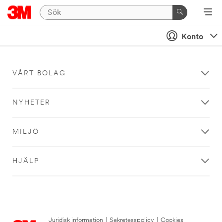
Konto
VÅRT BOLAG
NYHETER
MILJÖ
HJÄLP
Juridisk information
|
Sekretesspolicy
|
Cookies