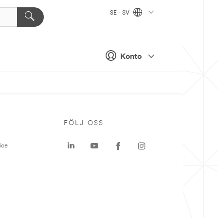
SE - SV
Konto
P
FÖLJ OSS
ice