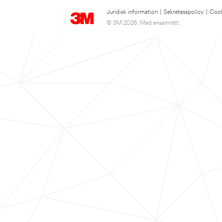
Juridisk information
|
Sekretesspolicy
|
Cook
© 3M 2026. Med ensamrätt.