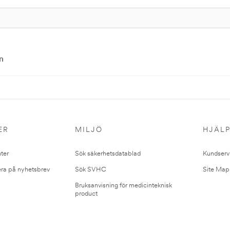
n
ER
MILJÖ
HJÄL
ter
Sök säkerhetsdatablad
Kundserv
ra på nyhetsbrev
Sök SVHC
Site Map
Bruksanvisning för medicinteknisk
product