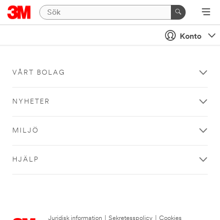
Konto
VÅRT BOLAG
NYHETER
MILJÖ
HJÄLP
Juridisk information
|
Sekretesspolicy
|
Cookies