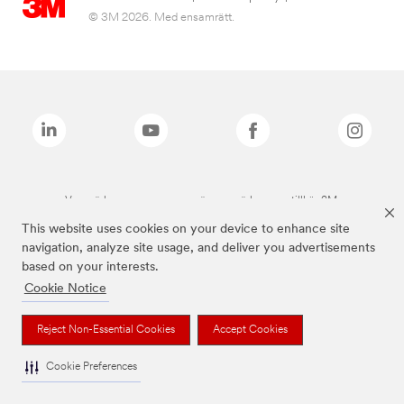
© 3M 2026. Med ensamrätt.
Varumärken som anges ovan är varumärken som tillhör 3M.
This website uses cookies on your device to enhance site
navigation, analyze site usage, and deliver you advertisements
based on your interests.
Cookie Notice
Reject Non-Essential Cookies
Accept Cookies
Cookie Preferences