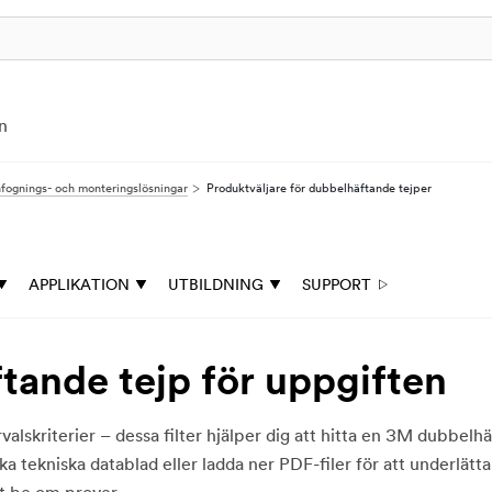
n
ognings- och monteringslösningar
Produktväljare för dubbelhäftande tejper
APPLIKATION
UTBILDNING
SUPPORT
ftande tejp för uppgiften
lskriterier – dessa filter hjälper dig att hitta en 3M dubbelh
 tekniska datablad eller ladda ner PDF-filer för att underlätta 