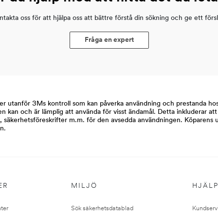
takta oss för att hjälpa oss att bättre förstå din sökning och ge ett förs
Fråga en expert
rer utanför 3Ms kontroll som kan påverka användning och prestanda h
en kan och är lämplig att använda för visst ändamål. Detta inkluderar 
er, säkerhetsföreskrifter m.m. för den avsedda användningen. Köparens 
on.
ER
MILJÖ
HJÄL
ter
Sök säkerhetsdatablad
Kundserv