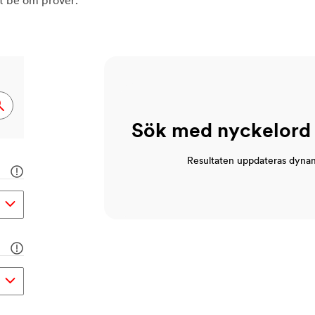
tt be om prover.
Sök med nyckelord el
Resultaten uppdateras dynamisk