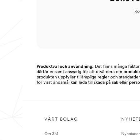
Kon
Produktval och användning:
Det finns många fakto
därför ensamt ansvarig för att utvärdera om produkt
produkten uppfyller tillämpliga regler och standard
för visst ändamål kan leda till skada på sak eller pers
Stäng
VÅRT BOLAG
NYHET
Mejla
oss
Om 3M
Nyhetscen