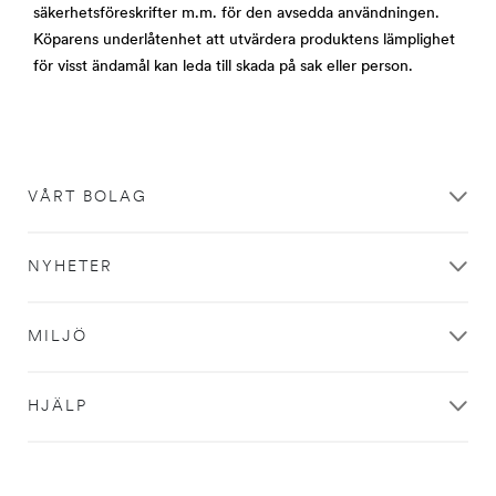
säkerhetsföreskrifter m.m. för den avsedda användningen.
Köparens underlåtenhet att utvärdera produktens lämplighet
för visst ändamål kan leda till skada på sak eller person.
Stäng
VÅRT BOLAG
Mejla
oss
NYHETER
Tack
för
MILJÖ
din
förfrågan.
Informationen
du
HJÄLP
lämnar
på
detta