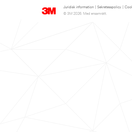
Juridisk information
|
Sekretesspolicy
|
Cook
© 3M 2026. Med ensamrätt.