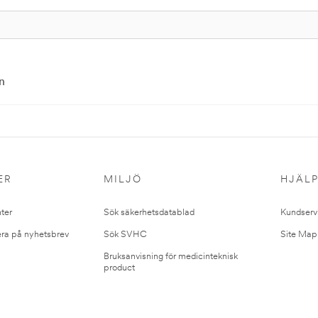
n
ER
MILJÖ
HJÄL
ter
Sök säkerhetsdatablad
Kundserv
ra på nyhetsbrev
Sök SVHC
Site Map
Bruksanvisning för medicinteknisk
product