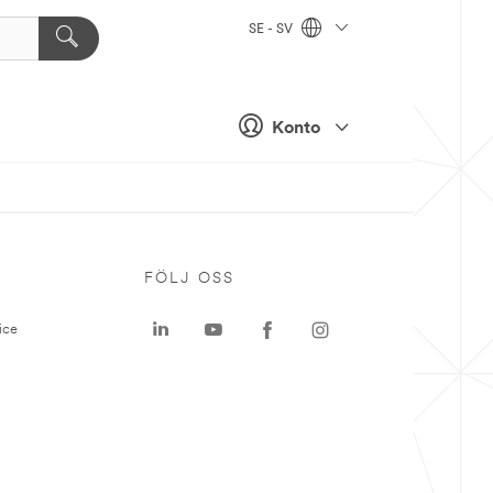
SE - SV
Konto
P
FÖLJ OSS
ice