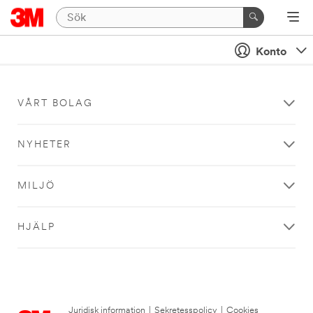
Konto
VÅRT BOLAG
NYHETER
MILJÖ
HJÄLP
Juridisk information
|
Sekretesspolicy
|
Cookies