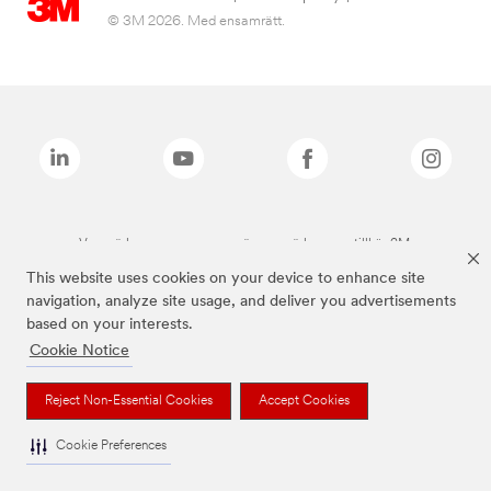
© 3M 2026. Med ensamrätt.
Varumärken som anges ovan är varumärken som tillhör 3M.
This website uses cookies on your device to enhance site
navigation, analyze site usage, and deliver you advertisements
based on your interests.
Cookie Notice
Reject Non-Essential Cookies
Accept Cookies
Cookie Preferences