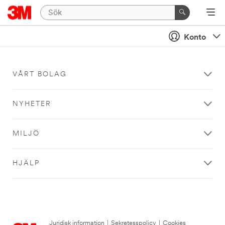
Konto
VÅRT BOLAG
NYHETER
MILJÖ
HJÄLP
Juridisk information
|
Sekretesspolicy
|
Cookies