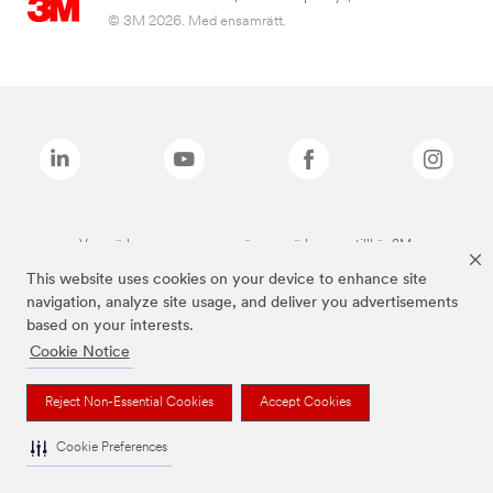
© 3M 2026. Med ensamrätt.
Varumärken som anges ovan är varumärken som tillhör 3M.
This website uses cookies on your device to enhance site
navigation, analyze site usage, and deliver you advertisements
based on your interests.
Cookie Notice
Reject Non-Essential Cookies
Accept Cookies
Cookie Preferences