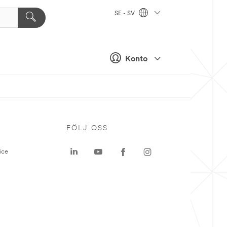
SE - SV
Konto
P
FÖLJ OSS
ice