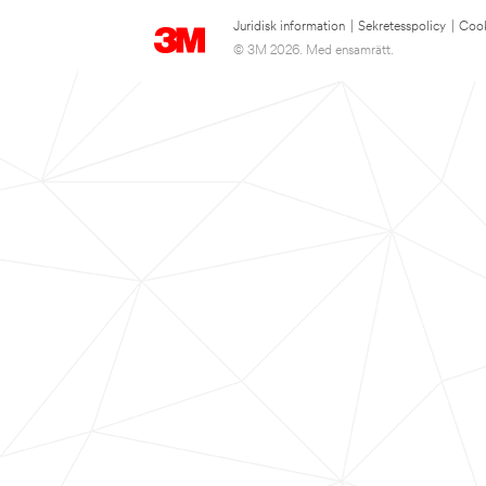
Juridisk information
|
Sekretesspolicy
|
Cook
© 3M 2026. Med ensamrätt.