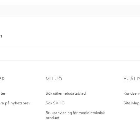
n
ER
MILJÖ
HJÄL
ter
Sök säkerhetsdatablad
Kundserv
ra på nyhetsbrev
Sök SVHC
Site Map
Bruksanvisning för medicinteknisk
product