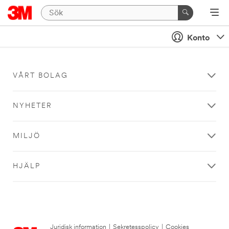
Konto
VÅRT BOLAG
NYHETER
MILJÖ
HJÄLP
Juridisk information
|
Sekretesspolicy
|
Cookies