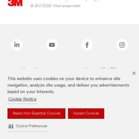
© 3M 2026. Med ensamrätt.
Varumärken som anges ovan är varumärken som tillhör 3M.
This website uses cookies on your device to enhance site
navigation, analyze site usage, and deliver you advertisements
based on your interests.
Cookie Notice
Reject Non-Essential Cookies
Accept Cookies
Cookie Preferences