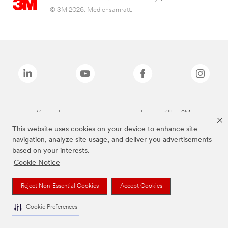
© 3M 2026. Med ensamrätt.
Varumärken som anges ovan är varumärken som tillhör 3M.
This website uses cookies on your device to enhance site
navigation, analyze site usage, and deliver you advertisements
based on your interests.
Cookie Notice
Reject Non-Essential Cookies
Accept Cookies
Cookie Preferences