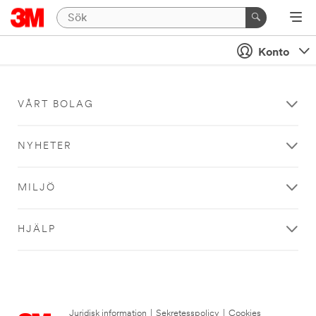
Konto
VÅRT BOLAG
NYHETER
MILJÖ
HJÄLP
Juridisk information
|
Sekretesspolicy
|
Cookies