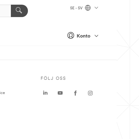
SE - SV
Konto
P
FÖLJ OSS
ice