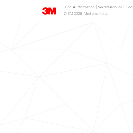
Juridisk information
|
Sekretesspolicy
|
Cook
© 3M 2026. Med ensamrätt.