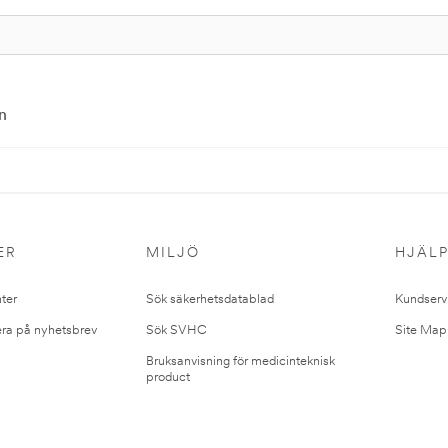
n
ER
MILJÖ
HJÄL
ter
Sök säkerhetsdatablad
Kundserv
ra på nyhetsbrev
Sök SVHC
Site Map
Bruksanvisning för medicinteknisk
product