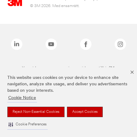
© 3M 2026. Med ensamrätt.
Varumärken som anges ovan är varumärken som tillhör 3M.
This website uses cookies on your device to enhance site
navigation, analyze site usage, and deliver you advertisements
based on your interests.
Cookie Notice
Reject Non-Essential Cookies
Accept Cookies
Cookie Preferences