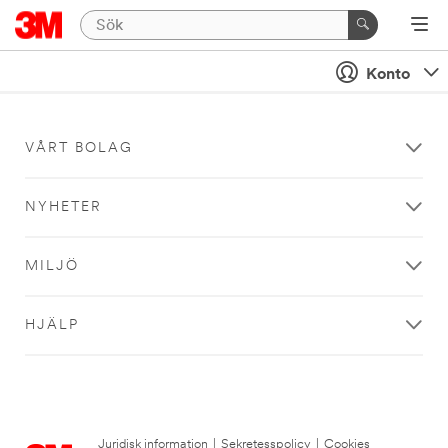
Konto
VÅRT BOLAG
NYHETER
MILJÖ
HJÄLP
Juridisk information
|
Sekretesspolicy
|
Cookies