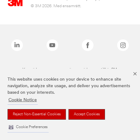
© 3M 2026. Med ensamrätt.
Varumärken som anges ovan är varumärken som tillhör 3M.
This website uses cookies on your device to enhance site
navigation, analyze site usage, and deliver you advertisements
based on your interests.
Cookie Notice
Reject Non-Essential Cookies
Accept Cookies
Cookie Preferences