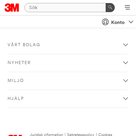
Konto
VÅRT BOLAG
NYHETER
MILJÖ
HJÄLP
Juridisk information
|
Sekretesspolicy
|
Cookies