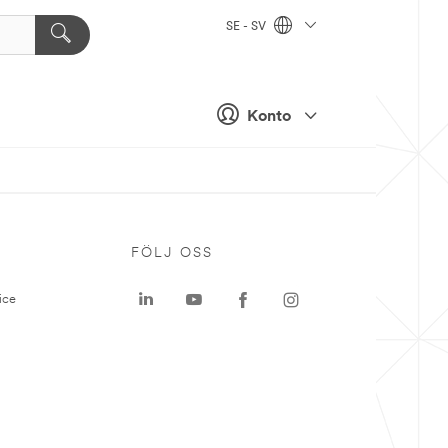
SE - SV
Konto
P
FÖLJ OSS
ice