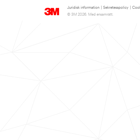
Juridisk information
|
Sekretesspolicy
|
Cook
© 3M 2026. Med ensamrätt.