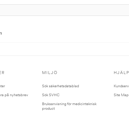
n
ER
MILJÖ
HJÄL
ter
Sök säkerhetsdatablad
Kundserv
ra på nyhetsbrev
Sök SVHC
Site Map
Bruksanvisning för medicinteknisk
product