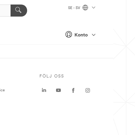
SE - SV
Konto
P
FÖLJ OSS
ice