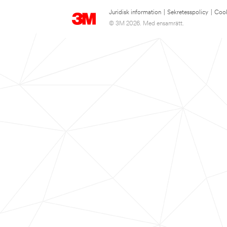
Juridisk information
|
Sekretesspolicy
|
Cook
© 3M 2026. Med ensamrätt.