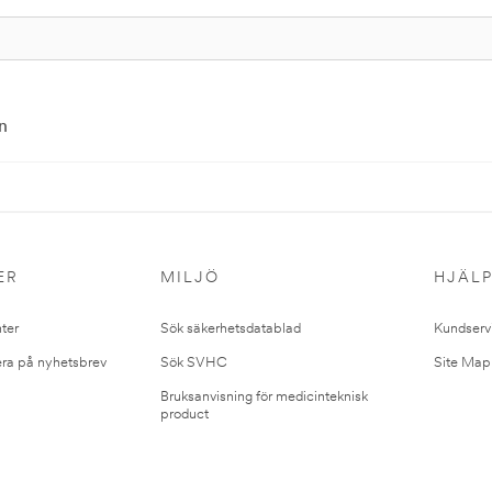
n
ER
MILJÖ
HJÄL
ter
Sök säkerhetsdatablad
Kundserv
ra på nyhetsbrev
Sök SVHC
Site Map
Bruksanvisning för medicinteknisk
product