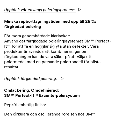
Upptäck vår enstegs poleringsprocess
Minska repborttagningstiden med upp till 25 %:
färgkodad polering
För mera genomhärdade klarlacker:
Använd det färgkodade poleringssystemet 3M™ Perfect-
It™ för att få en högglansig yta utan defekter. Våra
produkter är avsedda att kombineras, genom
färgkodningen kan du vara säker på att välja ett
polermedel med en passande polerrondell för bästa
resultat.
Upptäck färgkodad polering.
Omlackering. Omdefinierad:
3M™ Perfect-It™ Excenterpolersystem
Reprfri enhetlig finish:
Den cirkulära och oscillerande rörelsen hos 3M™