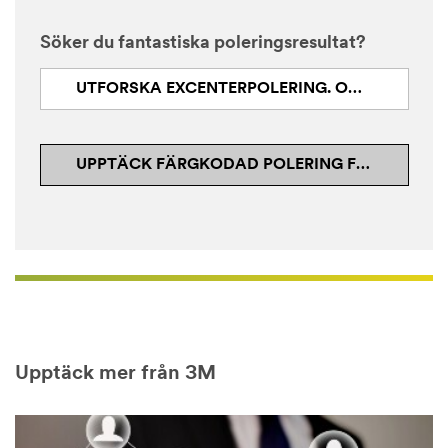
Söker du fantastiska poleringsresultat?
UTFORSKA EXCENTERPOLERING. OMLACKERING. OMDEFINIERAD
UPPTÄCK FÄRGKODAD POLERING FÖR MINDRE HÄRDADE KLARLACKER I ETT STEG
Upptäck mer från 3M