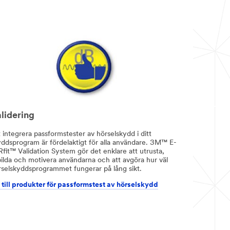
lidering
 integrera passformstester av hörselskydd i ditt
yddsprogram är fördelaktigt för alla användare. 3M™ E-
fit™ Validation System gör det enklare att utrusta,
bilda och motivera användarna och att avgöra hur väl
rselskyddsprogrammet fungerar på lång sikt.
 till produkter för passformstest av hörselskydd