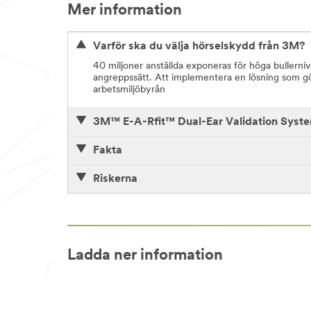
Mer information
Varför ska du välja hörselskydd från 3M?
40 miljoner anställda exponeras för höga bullerni
angreppssätt. Att implementera en lösning som gör s
arbetsmiljöbyrån
3M™ E-A-Rfit™ Dual-Ear Validation Syst
Fakta
Riskerna
Ladda ner information
Katalog med hörselskydd