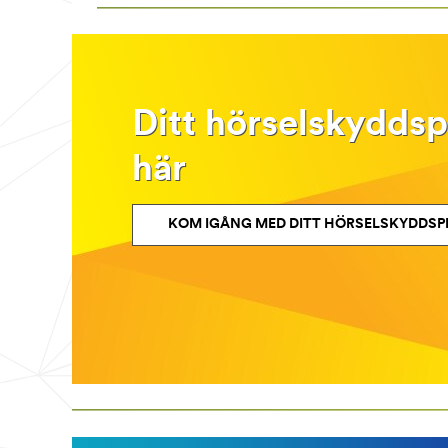
Ditt hörselskydds
här
KOM IGÅNG MED DITT HÖRSELSKYDDS