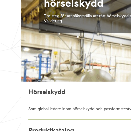
hörselskydd
Tre steg för att säkerställa att rätt hörselskyd
Validering
Hörselskydd
Som global ledare inom hörselskydd och passformstestva
Produktkatalog