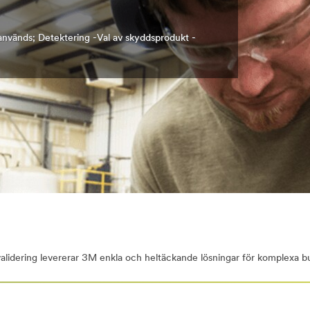
d används; Detektering -Val av skyddsprodukt -
lidering levererar 3M enkla och heltäckande lösningar för komplexa bul