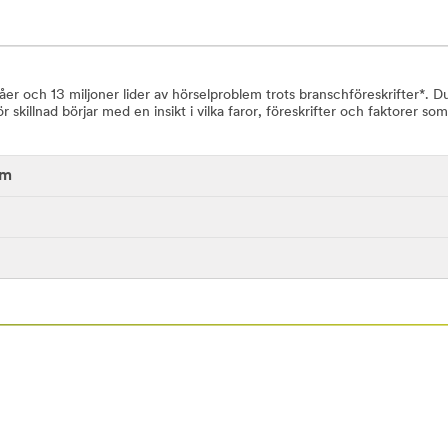
våer och 13 miljoner lider av hörselproblem trots branschföreskrifter*.
killnad börjar med en insikt i vilka faror, föreskrifter och faktorer so
em