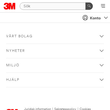
Konto
VÅRT BOLAG
NYHETER
MILJÖ
HJÄLP
Juridisk information
|
Sekretesspolicy
|
Cookies