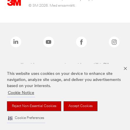
© 3M 2026. Med ensamrätt.
Varumärken som anges ovan är varumärken som tillhör 3M.
This website uses cookies on your device to enhance site
navigation, analyze site usage, and deliver you advertisements
based on your interests.
Cookie Notice
Reject Non-Essential Cookies
Accept Cookies
Cookie Preferences