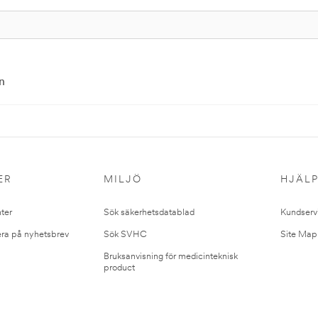
n
ER
MILJÖ
HJÄL
ter
Sök säkerhetsdatablad
Kundserv
ra på nyhetsbrev
Sök SVHC
Site Map
Bruksanvisning för medicinteknisk
product