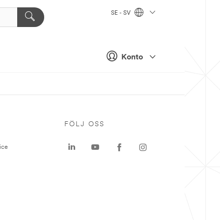
SE - SV
Konto
P
FÖLJ OSS
ice