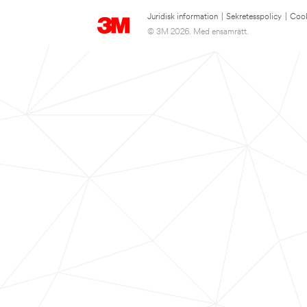
Juridisk information
|
Sekretesspolicy
|
Cook
© 3M 2026. Med ensamrätt.