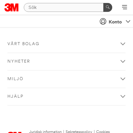
Konto
VÅRT BOLAG
NYHETER
MILJÖ
HJÄLP
Juridisk information
|
Sekretesspolicy
|
Cookies