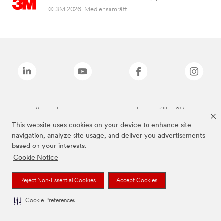
© 3M 2026. Med ensamrätt.
Varumärken som anges ovan är varumärken som tillhör 3M.
This website uses cookies on your device to enhance site
navigation, analyze site usage, and deliver you advertisements
based on your interests.
Cookie Notice
Reject Non-Essential Cookies
Accept Cookies
Cookie Preferences