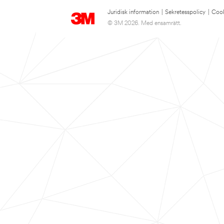
Juridisk information
|
Sekretesspolicy
|
Cook
© 3M 2026. Med ensamrätt.