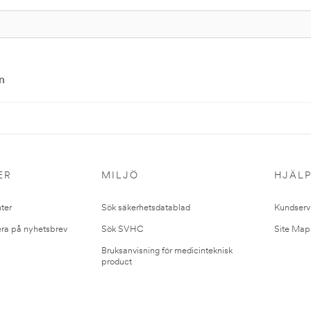
n
ER
MILJÖ
HJÄL
ter
Sök säkerhetsdatablad
Kundserv
ra på nyhetsbrev
Sök SVHC
Site Map
Bruksanvisning för medicinteknisk
product