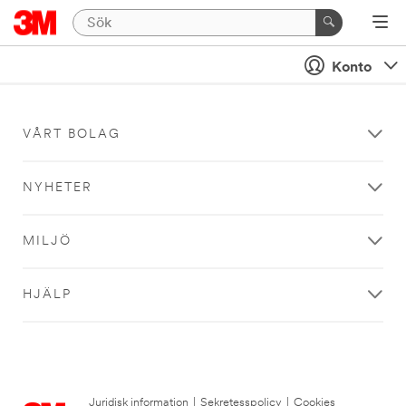
Konto
VÅRT BOLAG
NYHETER
MILJÖ
HJÄLP
Juridisk information
|
Sekretesspolicy
|
Cookies