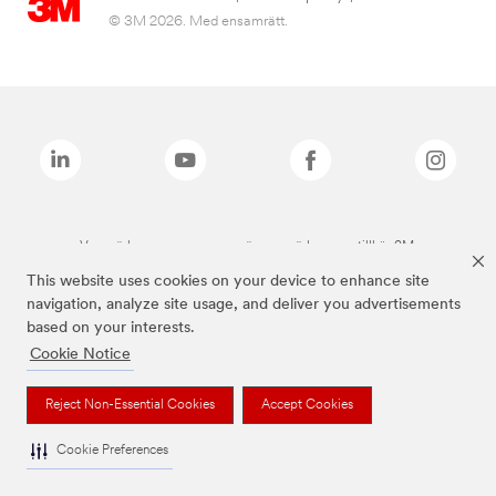
© 3M 2026. Med ensamrätt.
Varumärken som anges ovan är varumärken som tillhör 3M.
This website uses cookies on your device to enhance site
navigation, analyze site usage, and deliver you advertisements
based on your interests.
Cookie Notice
Reject Non-Essential Cookies
Accept Cookies
Cookie Preferences