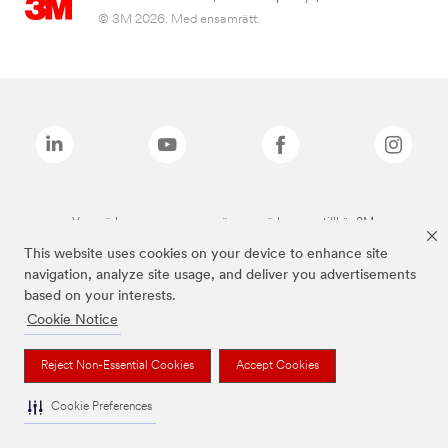
© 3M 2026. Med ensamrätt.
Varumärken som anges ovan är varumärken som tillhör 3M.
This website uses cookies on your device to enhance site
navigation, analyze site usage, and deliver you advertisements
based on your interests.
Cookie Notice
Reject Non-Essential Cookies
Accept Cookies
Cookie Preferences