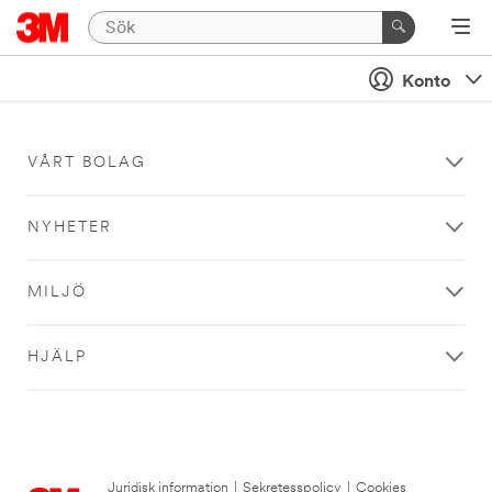
Konto
VÅRT BOLAG
NYHETER
MILJÖ
HJÄLP
Juridisk information
|
Sekretesspolicy
|
Cookies