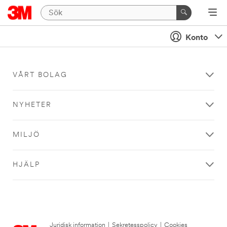
Konto
VÅRT BOLAG
NYHETER
MILJÖ
HJÄLP
Juridisk information
|
Sekretesspolicy
|
Cookies