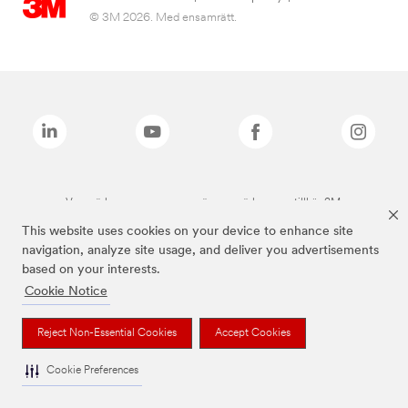
© 3M 2026. Med ensamrätt.
Varumärken som anges ovan är varumärken som tillhör 3M.
This website uses cookies on your device to enhance site
navigation, analyze site usage, and deliver you advertisements
based on your interests.
Cookie Notice
Reject Non-Essential Cookies
Accept Cookies
Cookie Preferences