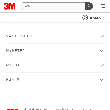
Konto
VÅRT BOLAG
NYHETER
MILJÖ
HJÄLP
Juridisk information
|
Sekretesspolicy
|
Cookies