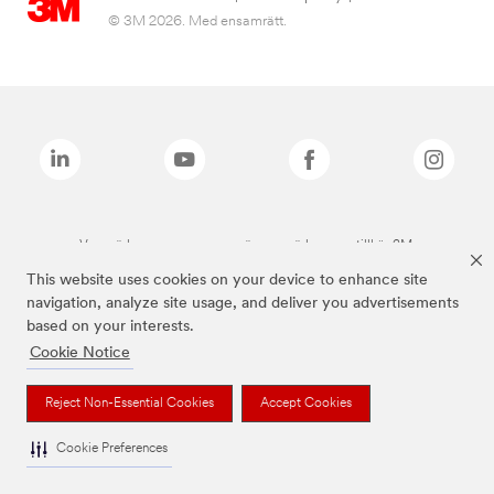
© 3M 2026. Med ensamrätt.
Varumärken som anges ovan är varumärken som tillhör 3M.
This website uses cookies on your device to enhance site
navigation, analyze site usage, and deliver you advertisements
based on your interests.
Cookie Notice
Reject Non-Essential Cookies
Accept Cookies
Cookie Preferences