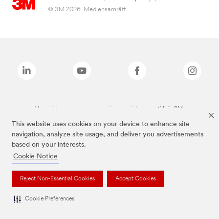
© 3M 2026. Med ensamrätt.
Varumärken som anges ovan är varumärken som tillhör 3M.
This website uses cookies on your device to enhance site
navigation, analyze site usage, and deliver you advertisements
based on your interests.
Cookie Notice
Reject Non-Essential Cookies
Accept Cookies
Cookie Preferences