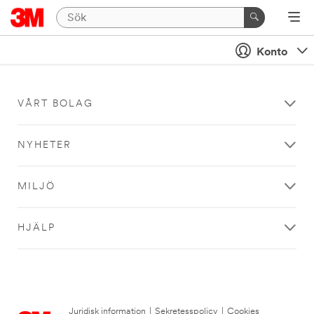
Konto
VÅRT BOLAG
NYHETER
MILJÖ
HJÄLP
Juridisk information
|
Sekretesspolicy
|
Cookies