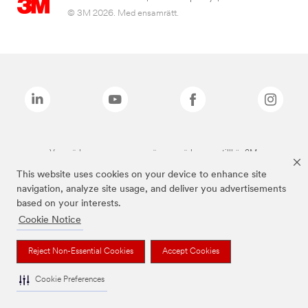
© 3M 2026. Med ensamrätt.
Varumärken som anges ovan är varumärken som tillhör 3M.
This website uses cookies on your device to enhance site
navigation, analyze site usage, and deliver you advertisements
based on your interests.
Cookie Notice
Reject Non-Essential Cookies
Accept Cookies
Cookie Preferences