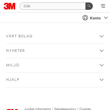
Konto
VÅRT BOLAG
NYHETER
MILJÖ
HJÄLP
Juridisk information
|
Sekretesspolicy
|
Cookies