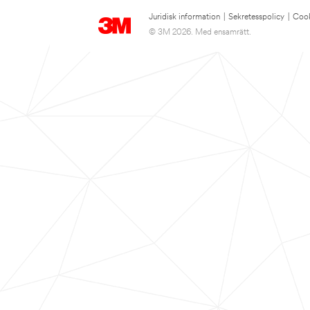
Juridisk information
|
Sekretesspolicy
|
Cook
© 3M 2026. Med ensamrätt.