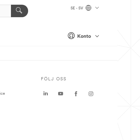
SE - SV
Konto
P
FÖLJ OSS
ice