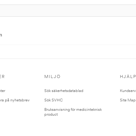
n
ER
MILJÖ
HJÄL
ter
Sök säkerhetsdatablad
Kundserv
ra på nyhetsbrev
Sök SVHC
Site Map
Bruksanvisning för medicinteknisk
product