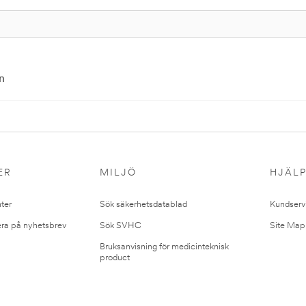
n
ER
MILJÖ
HJÄL
ter
Sök säkerhetsdatablad
Kundserv
ra på nyhetsbrev
Sök SVHC
Site Map
Bruksanvisning för medicinteknisk
product