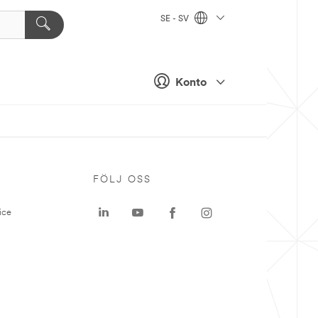
SE - SV
Konto
P
FÖLJ OSS
ice