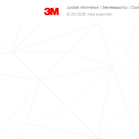
Juridisk information
|
Sekretesspolicy
|
Cook
© 3M 2026. Med ensamrätt.