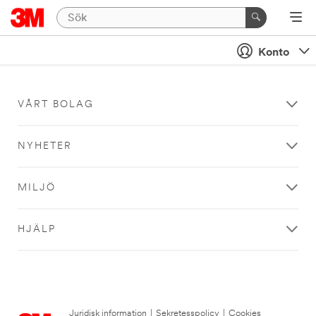
Konto
VÅRT BOLAG
NYHETER
MILJÖ
HJÄLP
Juridisk information
|
Sekretesspolicy
|
Cookies