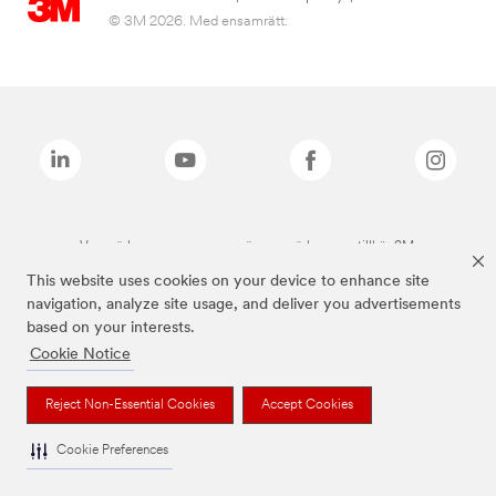
© 3M 2026. Med ensamrätt.
Varumärken som anges ovan är varumärken som tillhör 3M.
This website uses cookies on your device to enhance site
navigation, analyze site usage, and deliver you advertisements
based on your interests.
Cookie Notice
Reject Non-Essential Cookies
Accept Cookies
Cookie Preferences