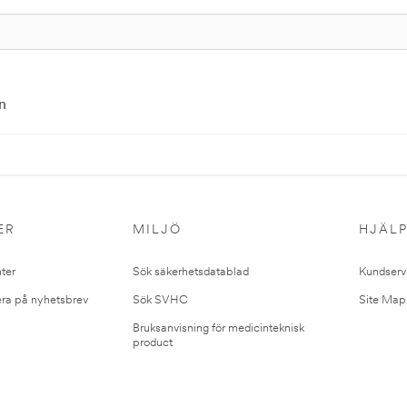
n
ER
MILJÖ
HJÄL
ter
Sök säkerhetsdatablad
Kundserv
ra på nyhetsbrev
Sök SVHC
Site Map
Bruksanvisning för medicinteknisk
product