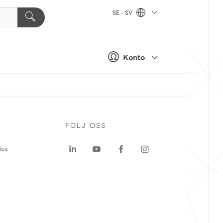
SE - SV
Konto
P
FÖLJ OSS
ice