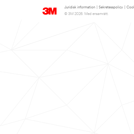
Juridisk information
|
Sekretesspolicy
|
Cook
© 3M 2026. Med ensamrätt.