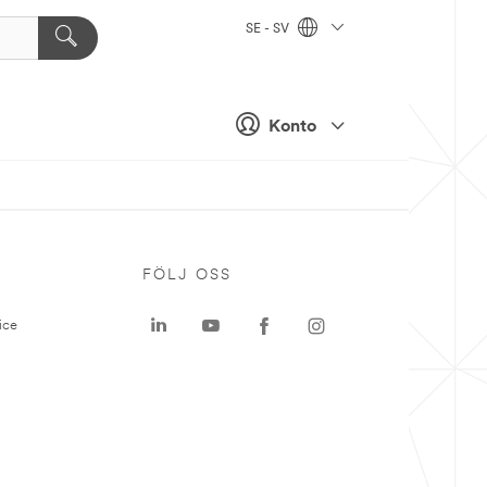
SE - SV
Konto
P
FÖLJ OSS
ice