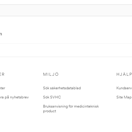
n
ER
MILJÖ
HJÄL
ter
Sök säkerhetsdatablad
Kundserv
ra på nyhetsbrev
Sök SVHC
Site Map
Bruksanvisning för medicinteknisk
product