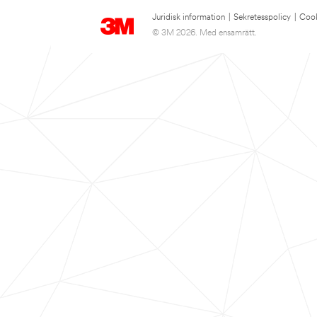
Juridisk information
|
Sekretesspolicy
|
Cook
© 3M 2026. Med ensamrätt.